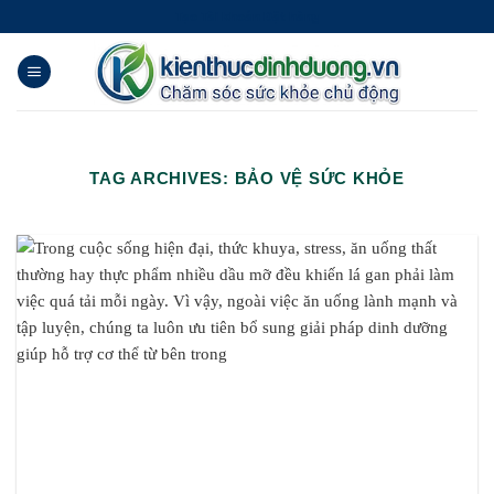
Skip
Tạo Tài khoản Đặt hàng
to
content
TAG ARCHIVES:
BẢO VỆ SỨC KHỎE