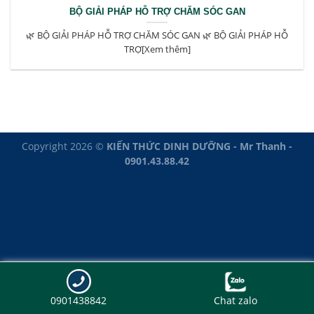
BỘ GIẢI PHÁP HỖ TRỢ CHĂM SÓC GAN
🌿 BỘ GIẢI PHÁP HỖ TRỢ CHĂM SÓC GAN 🌿 BỘ GIẢI PHÁP HỖ
TRỢ[Xem thêm]
Copyright 2026 ©
KIẾN THỨC DINH DƯỠNG - Mr Thanh -
0901.43.88.42
0901438842
Chat zalo