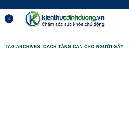
Skip
Tạo Tài khoản Đặt hàng
to
content
TAG ARCHIVES:
CÁCH TĂNG CÂN CHO NGƯỜI GẦY