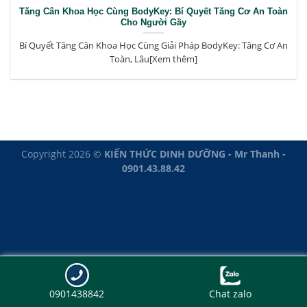
Tăng Cân Khoa Học Cùng BodyKey: Bí Quyết Tăng Cơ An Toàn
Cho Người Gầy
Bí Quyết Tăng Cân Khoa Học Cùng Giải Pháp BodyKey: Tăng Cơ An
Toàn, Lâu[Xem thêm]
Copyright 2026 ©
KIẾN THỨC DINH DƯỠNG - Mr Thanh -
0901.43.88.42
0901438842
Chat zalo