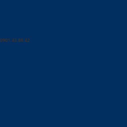
ấp (giải phóng đường[Xem thêm]
0901.43.88.42