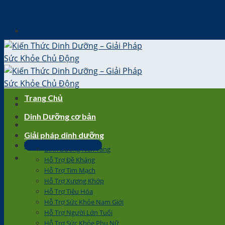
Skip to content
Tạo Tài khoản Đặt hàng
Trang Chủ
Dinh Dưỡng cơ bản
Giải pháp dinh dưỡng
TRỞ THÀNH ĐỐI TÁC
Dinh Dưỡng Nền Tảng
Hỗ Trợ Đề Kháng
Hỗ Trợ Tim Mạch
Hỗ Trợ Xương Khớp
Hỗ Trợ Tiêu Hóa
Hỗ Trợ Sức Khỏe Nam Giới
Hỗ Trợ Người Lớn Tuổi
Hỗ Trợ Sức Khỏe Phụ Nữ