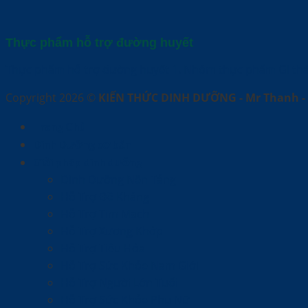
Thực phẩm hỗ trợ đường huyết
Thực phẩm hỗ trợ đường huyết 1. Nhóm thực phẩm GI th
Copyright 2026 ©
KIẾN THỨC DINH DƯỠNG - Mr Thanh - 
Trang Chủ
Dinh Dưỡng cơ bản
Giải pháp dinh dưỡng
Dinh Dưỡng Nền Tảng
Hỗ Trợ Đề Kháng
Hỗ Trợ Tim Mạch
Hỗ Trợ Xương Khớp
Hỗ Trợ Tiêu Hóa
Hỗ Trợ Sức Khỏe Nam Giới
Hỗ Trợ Người Lớn Tuổi
Hỗ Trợ Sức Khỏe Phụ Nữ