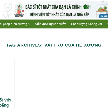
ải pháp dinh dưỡng
Sức khỏe nguồn nước
Chất lượng Không khí
TAG ARCHIVES:
VAI TRÒ CỦA HỆ XƯƠNG
ối Với
Loãng