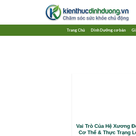
Skip
to
content
Trang Chủ
Dinh Dưỡng cơ bản
Gi
Vai Trò Của Hệ Xương Đ
Cơ Thể & Thực Trạng 