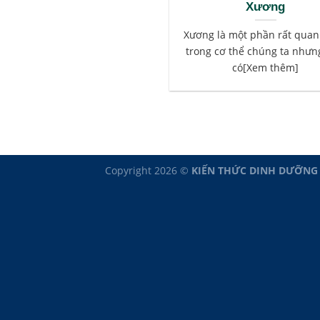
Xương
Xương là một phần rất quan
trong cơ thể chúng ta nhưn
có[Xem thêm]
Copyright 2026 ©
KIẾN THỨC DINH DƯỠNG - 