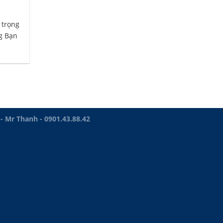
 trọng
g Bạn
Mr Thanh - 0901.43.88.42