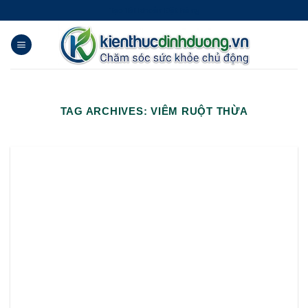
Skip
Tạo Tài khoản Đặt hàng
to
content
TAG ARCHIVES:
VIÊM RUỘT THỪA