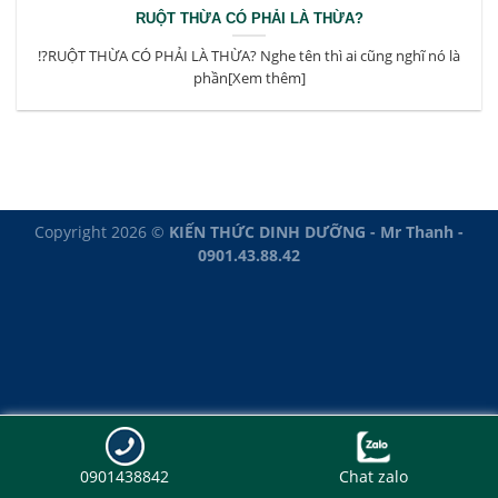
RUỘT THỪA CÓ PHẢI LÀ THỪA?
⁉️RUỘT THỪA CÓ PHẢI LÀ THỪA? Nghe tên thì ai cũng nghĩ nó là
phần[Xem thêm]
Copyright 2026 ©
KIẾN THỨC DINH DƯỠNG - Mr Thanh -
0901.43.88.42
0901438842
Chat zalo