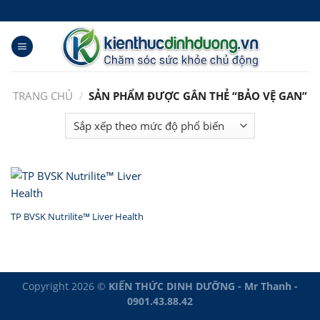
Skip
Tạo Tài khoản Đặt hàng
to
content
TRANG CHỦ
/
SẢN PHẨM ĐƯỢC GẮN THẺ “BẢO VỆ GAN”
TP BVSK Nutrilite™ Liver Health
Copyright 2026 ©
KIẾN THỨC DINH DƯỠNG - Mr Thanh -
0901.43.88.42