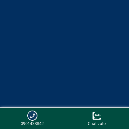
0901438842
Chat zalo