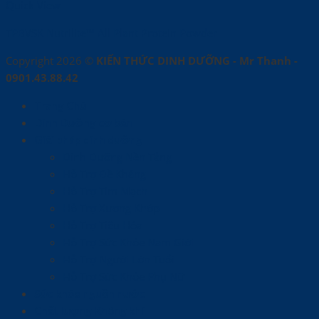
Quick View
TPBVSK Nutrilite™ All Plant Protein Powder
Copyright 2026 ©
KIẾN THỨC DINH DƯỠNG - Mr Thanh -
0901.43.88.42
Trang Chủ
Dinh Dưỡng cơ bản
Giải pháp dinh dưỡng
Dinh Dưỡng Nền Tảng
Hỗ Trợ Đề Kháng
Hỗ Trợ Tim Mạch
Hỗ Trợ Xương Khớp
Hỗ Trợ Tiêu Hóa
Hỗ Trợ Sức Khỏe Nam Giới
Hỗ Trợ Người Lớn Tuổi
Hỗ Trợ Sức Khỏe Phụ Nữ
Sức khỏe nguồn nước
Chất lượng Không khí