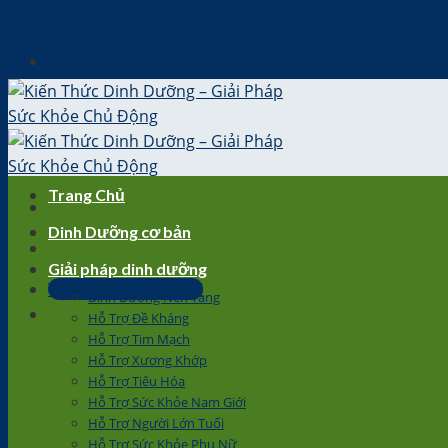
Skip to content
Tạo Tài khoản Đặt hàng
Trang Chủ
Dinh Dưỡng cơ bản
Giải pháp dinh dưỡng
TRỞ THÀNH ĐỐI TÁC
Dinh Dưỡng Nền Tảng
Hỗ Trợ Đề Kháng
Hỗ Trợ Tim Mạch
Hỗ Trợ Xương Khớp
Hỗ Trợ Tiêu Hóa
Hỗ Trợ Sức Khỏe Nam Giới
Hỗ Trợ Người Lớn Tuổi
Hỗ Trợ Sức Khỏe Phụ Nữ