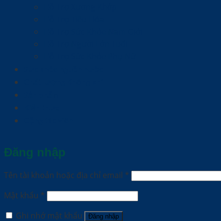
Hỗ Trợ Xương Khớp
Hỗ Trợ Tiêu Hóa
Hỗ Trợ Sức Khỏe Nam Giới
Hỗ Trợ Người Lớn Tuổi
Hỗ Trợ Sức Khỏe Phụ Nữ
Sức khỏe nguồn nước
Chất lượng Không khí
Sản phẩm
Kiến thức
Cộng tác viên
Đăng nhập
Tên tài khoản hoặc địa chỉ email
*
Mật khẩu
*
Ghi nhớ mật khẩu
Đăng nhập