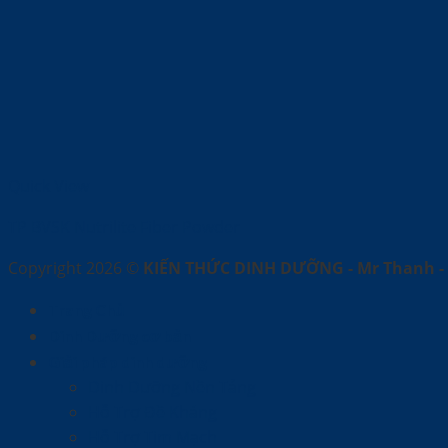
Quick View
TP BVSK Nutrilite Fiber Powder
Copyright 2026 ©
KIẾN THỨC DINH DƯỠNG - Mr Thanh - 
Trang Chủ
Dinh Dưỡng cơ bản
Giải pháp dinh dưỡng
Dinh Dưỡng Nền Tảng
Hỗ Trợ Đề Kháng
Hỗ Trợ Tim Mạch