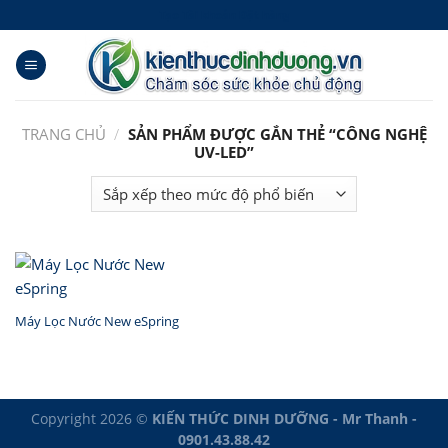
Skip
Tạo Tài khoản Đặt hàng
to
content
TRANG CHỦ
/
SẢN PHẨM ĐƯỢC GẮN THẺ “CÔNG NGHỆ
UV-LED”
Máy Lọc Nước New eSpring
Copyright 2026 ©
KIẾN THỨC DINH DƯỠNG - Mr Thanh -
0901.43.88.42