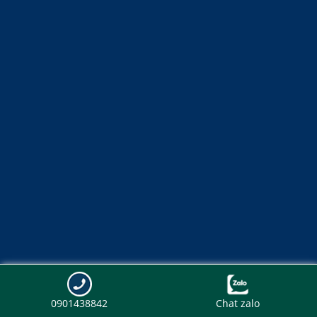
0901438842
Chat zalo