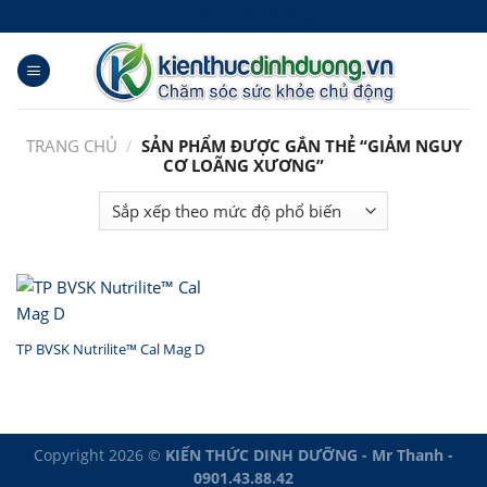
Skip
Tạo Tài khoản Đặt hàng
to
content
TRANG CHỦ
/
SẢN PHẨM ĐƯỢC GẮN THẺ “GIẢM NGUY
CƠ LOÃNG XƯƠNG”
TP BVSK Nutrilite™ Cal Mag D
Copyright 2026 ©
KIẾN THỨC DINH DƯỠNG - Mr Thanh -
0901.43.88.42