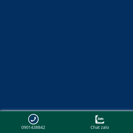
0901438842
Chat zalo