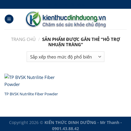
Skip
Tạo Tài khoản Đặt hàng
to
content
TRANG CHỦ
/
SẢN PHẨM ĐƯỢC GẮN THẺ “HỖ TRỢ
NHUẬN TRÀNG”
TP BVSK Nutrilite Fiber Powder
Copyright 2026 ©
KIẾN THỨC DINH DƯỠNG - Mr Thanh -
0901.43.88.42