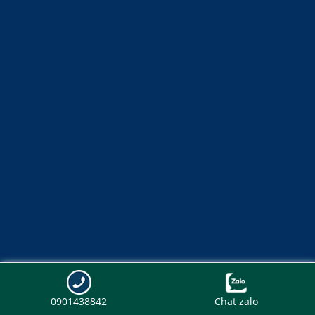
0901438842
Chat zalo