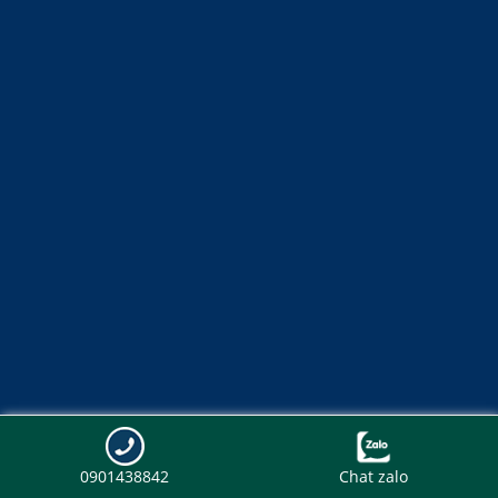
0901438842
Chat zalo