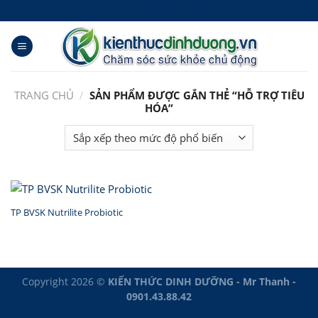
Skip
Tạo Tài khoản Đặt hàng
to
content
TRANG CHỦ
/
SẢN PHẨM ĐƯỢC GẮN THẺ “HỖ TRỢ TIÊU
HÓA”
TP BVSK Nutrilite Probiotic
Copyright 2026 ©
KIẾN THỨC DINH DƯỠNG - Mr Thanh -
0901.43.88.42