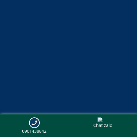
Chat zalo
0901438842