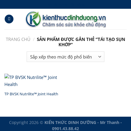
Skip
Tạo Tài khoản Đặt hàng
to
content
TRANG CHỦ
/
SẢN PHẨM ĐƯỢC GẮN THẺ “TÁI TẠO SỤN
KHỚP”
TP BVSK Nutrilite™ Joint Health
Copyright 2026 ©
KIẾN THỨC DINH DƯỠNG - Mr Thanh -
0901.43.88.42