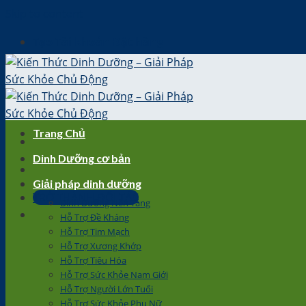
Skip to content
Tạo Tài khoản Đặt hàng
Trang Chủ
Dinh Dưỡng cơ bản
Giải pháp dinh dưỡng
TRỞ THÀNH ĐỐI TÁC
Dinh Dưỡng Nền Tảng
Hỗ Trợ Đề Kháng
Hỗ Trợ Tim Mạch
Hỗ Trợ Xương Khớp
Hỗ Trợ Tiêu Hóa
Hỗ Trợ Sức Khỏe Nam Giới
Hỗ Trợ Người Lớn Tuổi
Hỗ Trợ Sức Khỏe Phụ Nữ