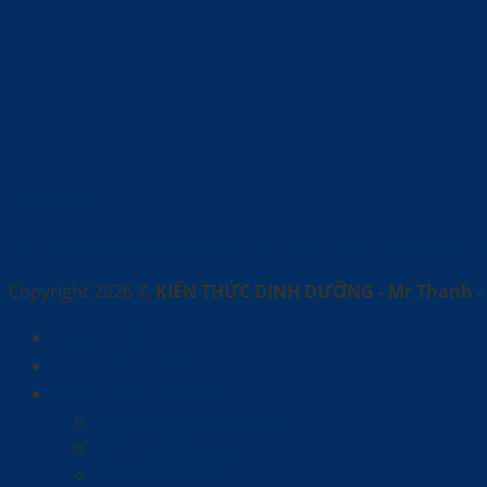
Quick View
Thực phẩm bảo vệ sức khỏe nutrilite™ vitamin B dual-acti
Copyright 2026 ©
KIẾN THỨC DINH DƯỠNG - Mr Thanh - 
Trang Chủ
Dinh Dưỡng cơ bản
Giải pháp dinh dưỡng
Dinh Dưỡng Nền Tảng
Hỗ Trợ Đề Kháng
Hỗ Trợ Tim Mạch