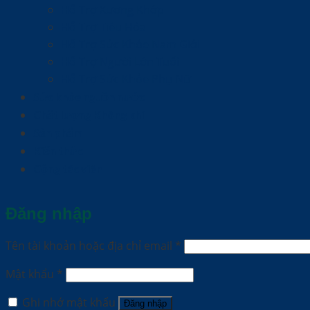
Hỗ Trợ Xương Khớp
Hỗ Trợ Tiêu Hóa
Hỗ Trợ Sức Khỏe Nam Giới
Hỗ Trợ Người Lớn Tuổi
Hỗ Trợ Sức Khỏe Phụ Nữ
Sức khỏe nguồn nước
Chất lượng Không khí
Sản phẩm
Kiến thức
Cộng tác viên
Đăng nhập
Tên tài khoản hoặc địa chỉ email
*
Mật khẩu
*
Ghi nhớ mật khẩu
Đăng nhập