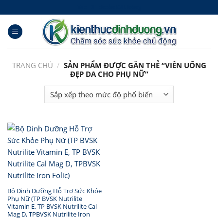
Skip
Tạo Tài khoản Đặt hàng
to
content
TRANG CHỦ
/
SẢN PHẨM ĐƯỢC GẮN THẺ “VIÊN UỐNG
ĐẸP DA CHO PHỤ NỮ”
Bộ Dinh Dưỡng Hỗ Trợ Sức Khỏe
Phụ Nữ (TP BVSK Nutrilite
Vitamin E, TP BVSK Nutrilite Cal
Mag D, TPBVSK Nutrilite Iron