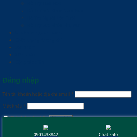
Hỗ Trợ Tiêu Hóa
Hỗ Trợ Sức Khỏe Nam Giới
Hỗ Trợ Người Lớn Tuổi
Hỗ Trợ Sức Khỏe Phụ Nữ
Sức khỏe nguồn nước
Chất lượng Không khí
Sản phẩm
Kiến thức
Cộng tác viên
Đăng nhập
Tên tài khoản hoặc địa chỉ email
*
Mật khẩu
*
Ghi nhớ mật khẩu
Đăng nhập
Quên mật khẩu?
0901438842
Chat zalo