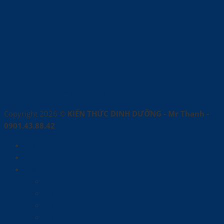
Quick View
TP BVSK Nutrilite™ Cal Mag D
Copyright 2026 ©
KIẾN THỨC DINH DƯỠNG - Mr Thanh -
0901.43.88.42
Trang Chủ
Dinh Dưỡng cơ bản
Giải pháp dinh dưỡng
Dinh Dưỡng Nền Tảng
Hỗ Trợ Đề Kháng
Hỗ Trợ Tim Mạch
Hỗ Trợ Xương Khớp