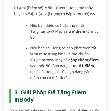
$$\text{Điểm số} = 80 – (\text{Lượng mỡ thừa
hoặc thiếu}) + (\text{Lượng cơ bắp vượt trội})$$
Nếu bạn thiếu cơ hoặc thừa mỡ
$\rightarrow$
Máy sẽ
trừ điểm
từ mốc
80.
Nếu bạn có lượng cơ bắp phát triển tốt
vượt mức trung bình và mỡ chuẩn
$\rightarrow$
Máy sẽ
cộng thêm điểm
vào mốc 80. Bạn đang được
81 điểm
,
nghĩa là lượng cơ của bạn đang gánh
điểm cho cơ thể rất tốt.
3. Giải Pháp Để Tăng Điểm
InBody
Để điểm InBody tăng lên vùng
85 – 90+ điểm
, chiến