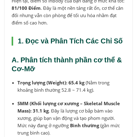
Hiện tại, điểm số InBody của bạn đang ở mức khá tốt:
81/100 Điểm
. Đây là một nền tảng rất ổn, cơ thể cân
đối nhưng vẫn còn phòng để tối ưu hóa nhằm đạt
điểm số cao hơn.
1. Đọc và Phân Tích Các Chỉ Số
A. Phân tích thành phần cơ thể &
Cơ-Mỡ
Trọng lượng (Weight):
65.4 kg
(Nằm trong
khoảng bình thường 52.8 ~ 71.4 kg).
SMM (Khối lượng cơ xương – Skeletal Muscle
Mass):
31.1 kg
. Đây là lượng cơ bắp bám vào
xương, giúp bạn vận động và tạo phom người.
Mức này đang ở ngưỡng
Bình thường
(gần mức
trung bình cao).