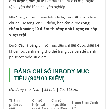
đưa
lượng mỡ (BFM)
về mức tối ưu của một người
tập luyện thể hình chuyên nghiệp.
Như đã giải thích, máy InBody lấy mốc 80 điểm làm
chuẩn. Để tăng lên 90 điểm, bạn cần được
cộng
thêm khoảng 10 điểm thưởng nhờ lượng cơ bắp
vượt trội
.
Dưới đây là bảng chỉ số mục tiêu chi tiết được thiết kế
khoa học dành riêng cho thể trạng của bạn để chinh
phục cột mốc 90 điểm:
BẢNG CHỈ SỐ INBODY MỤC
TIÊU (90/100 ĐIỂM)
(Áp dụng cho: Nam | 35 tuổi | Cao 168cm)
Thành
Chỉ số
Chỉ số
Trạng thái đánh
phần cơ
hiện tại
mục tiêu
giá
thể
(81 điểm)
(90 điểm)