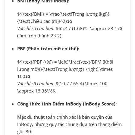
BMI (Body Mass Index):
$$\text{BMI} = \frac{\text{Trọng lượng (kg)}}
{\text{Chiều cao (m)}^2}$$
Với chỉ số của bạn:
$65.4 / (1.68)^2 \approx 23.17$
(làm tròn thành 23.2).
PBF (Phần trăm mỡ cơ thể):
$$\text{PBF (\%)} = \left( \frac{\text{BFM (Khối
lượng mỡ)}}{\text{Trọng lượng}} \right) \times
100$$
Với chỉ số của bạn:
$(10.7 / 65.4) \times 100
\approx 16.36\%$
.
Công thức tính Điểm InBody (InBody Score):
Mặc dù thuật toán chính xác là bản quyền của
InBody, nhưng quy tắc chung dựa trên thang điểm
gốc 80: