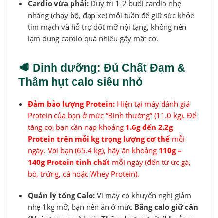
Cardio vừa phải:
Duy trì 1-2 buổi cardio nhẹ
nhàng (chạy bộ, đạp xe) mỗi tuần để giữ sức khỏe
tim mạch và hỗ trợ đốt mỡ nội tạng, không nên
lạm dụng cardio quá nhiều gây mất cơ.
🥩 Dinh dưỡng: Đủ Chất Đạm &
Thâm hụt calo siêu nhỏ
Đảm bảo lượng Protein:
Hiện tại máy đánh giá
Protein của bạn ở mức “Bình thường” (11.0 kg). Để
tăng cơ, bạn cần nạp khoảng
1.6g đến 2.2g
Protein trên mỗi kg trọng lượng cơ thể
mỗi
ngày. Với bạn (65.4 kg), hãy ăn khoảng
110g –
140g Protein tinh chất
mỗi ngày (đến từ ức gà,
bò, trứng, cá hoặc Whey Protein).
Quản lý tổng Calo:
Vì máy có khuyến nghị giảm
nhẹ 1kg mỡ, bạn nên ăn ở mức
Bằng calo giữ cân