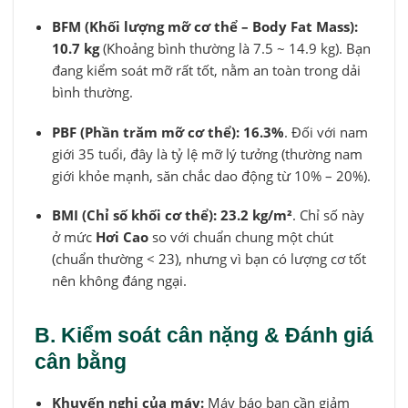
BFM (Khối lượng mỡ cơ thể – Body Fat Mass):
10.7 kg
(Khoảng bình thường là 7.5 ~ 14.9 kg). Bạn
đang kiểm soát mỡ rất tốt, nằm an toàn trong dải
bình thường.
PBF (Phần trăm mỡ cơ thể):
16.3%
. Đối với nam
giới 35 tuổi, đây là tỷ lệ mỡ lý tưởng (thường nam
giới khỏe mạnh, săn chắc dao động từ 10% – 20%).
BMI (Chỉ số khối cơ thể):
23.2 kg/m²
. Chỉ số này
ở mức
Hơi Cao
so với chuẩn chung một chút
(chuẩn thường < 23), nhưng vì bạn có lượng cơ tốt
nên không đáng ngại.
B. Kiểm soát cân nặng & Đánh giá
cân bằng
Khuyến nghị của máy:
Máy báo bạn cần giảm