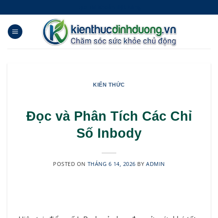
Skip
Tạo Tài khoản Đặt hàng
to
content
KIẾN THỨC
Đọc và Phân Tích Các Chỉ
Số Inbody
POSTED ON
THÁNG 6 14, 2026
BY
ADMIN