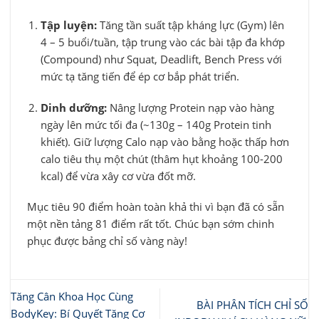
Tập luyện:
Tăng tần suất tập kháng lực (Gym) lên
4 – 5 buổi/tuần, tập trung vào các bài tập đa khớp
(Compound) như Squat, Deadlift, Bench Press với
mức tạ tăng tiến để ép cơ bắp phát triển.
Dinh dưỡng:
Nâng lượng Protein nạp vào hàng
ngày lên mức tối đa (~130g – 140g Protein tinh
khiết). Giữ lượng Calo nạp vào bằng hoặc thấp hơn
calo tiêu thụ một chút (thâm hụt khoảng 100-200
kcal) để vừa xây cơ vừa đốt mỡ.
Mục tiêu 90 điểm hoàn toàn khả thi vì bạn đã có sẵn
một nền tảng 81 điểm rất tốt. Chúc bạn sớm chinh
phục được bảng chỉ số vàng này!
Tăng Cân Khoa Học Cùng
BÀI PHÂN TÍCH CHỈ SỐ
BodyKey: Bí Quyết Tăng Cơ