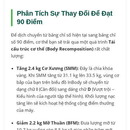
Phân Tích Sự Thay Đổi Để Đạt
90 Điểm
Để dịch chuyển từ bảng chỉ số hiện tại sang bảng chỉ
số 90 điểm, cơ thể bạn sẽ trải qua một quá trình
Tái
cấu trúc cơ thể (Body Recomposition)
rất chất
lượng:
Tăng 2.4 kg Cơ Xương (SMM):
Đây là chìa khóa
vàng. Khi SMM tăng từ 31.1 kg lên 33.5 kg, vùng cơ
bắp của bạn trên biểu đồ InBody sẽ chuyển từ
dạng chữ
I
(Cân đối) sang dáng chữ
D
(Vượt trội –
Kiểu hình của người tập thể hình). Khối lượng nạc
tăng lên sẽ kích hoạt hệ thống cộng điểm thưởng
của máy.
Giảm 2.2 kg Mỡ Thuần (BFM):
Đưa lượng mỡ từ
10.7 kg xuống còn 8.5 kg sẽ giúp phần trăm mỡ