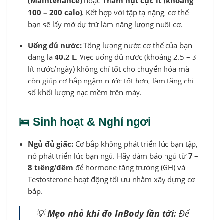
(Maintenance)
hoặc
Thâm hụt cực ít (khoảng
100 – 200 calo)
. Kết hợp với tập tạ nặng, cơ thể
bạn sẽ lấy mỡ dự trữ làm năng lượng nuôi cơ.
Uống đủ nước:
Tổng lượng nước cơ thể của bạn
đang là
40.2 L
. Việc uống đủ nước (khoảng 2.5 – 3
lít nước/ngày) không chỉ tốt cho chuyển hóa mà
còn giúp cơ bắp ngậm nước tốt hơn, làm tăng chỉ
số khối lượng nạc mềm trên máy.
🛌 Sinh hoạt & Nghỉ ngơi
Ngủ đủ giấc:
Cơ bắp không phát triển lúc bạn tập,
nó phát triển lúc bạn ngủ. Hãy đảm bảo ngủ từ
7 –
8 tiếng/đêm
để hormone tăng trưởng (GH) và
Testosterone hoạt động tối ưu nhằm xây dựng cơ
bắp.
💡
Mẹo nhỏ khi đo InBody lần tới:
Để