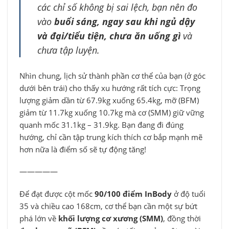
các chỉ số không bị sai lệch, bạn nên đo
vào
buổi sáng, ngay sau khi ngủ dậy
và đại/tiểu tiện, chưa ăn uống gì
và
chưa tập luyện.
Nhìn chung, lịch sử thành phần cơ thể của bạn (ở góc
dưới bên trái) cho thấy xu hướng rất tích cực: Trọng
lượng giảm dần từ 67.9kg xuống 65.4kg, mỡ (BFM)
giảm từ 11.7kg xuống 10.7kg mà cơ (SMM) giữ vững
quanh mốc 31.1kg – 31.9kg. Bạn đang đi đúng
hướng, chỉ cần tập trung kích thích cơ bắp mạnh mẽ
hơn nữa là điểm số sẽ tự động tăng!
—————
Để đạt được cột mốc
90/100 điểm InBody
ở độ tuổi
35 và chiều cao 168cm, cơ thể bạn cần một sự bứt
phá lớn về
khối lượng cơ xương (SMM)
, đồng thời