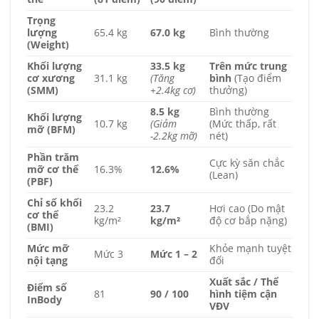
Trọng
lượng
65.4 kg
67.0 kg
Bình thường
(Weight)
Khối lượng
33.5 kg
Trên mức trung
cơ xương
31.1 kg
(Tăng
bình
(Tạo điểm
(SMM)
+2.4kg cơ)
thưởng)
8.5 kg
Bình thường
Khối lượng
10.7 kg
(Giảm
(Mức thấp, rất
mỡ (BFM)
-2.2kg mỡ)
nét)
Phần trăm
Cực kỳ săn chắc
mỡ cơ thể
16.3%
12.6%
(Lean)
(PBF)
Chỉ số khối
23.2
23.7
Hơi cao (Do mật
cơ thể
kg/m²
kg/m²
độ cơ bắp nặng)
(BMI)
Mức mỡ
Khỏe mạnh tuyệt
Mức 3
Mức 1 – 2
nội tạng
đối
Xuất sắc / Thể
Điểm số
81
90 / 100
hình tiệm cận
InBody
VĐV