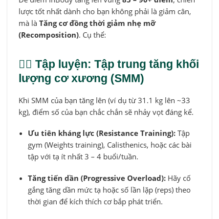
lược tốt nhất dành cho bạn không phải là giảm cân,
mà là
Tăng cơ đồng thời giảm nhẹ mỡ
(Recomposition)
. Cụ thể:
🏋️‍♂️ Tập luyện: Tập trung tăng khối
lượng cơ xương (SMM)
Khi SMM của bạn tăng lên (ví dụ từ 31.1 kg lên ~33
kg), điểm số của bạn chắc chắn sẽ nhảy vọt đáng kể.
Ưu tiên kháng lực (Resistance Training):
Tập
gym (Weights training), Calisthenics, hoặc các bài
tập với tạ ít nhất 3 – 4 buổi/tuần.
Tăng tiến dần (Progressive Overload):
Hãy cố
gắng tăng dần mức tạ hoặc số lần lặp (reps) theo
thời gian để kích thích cơ bắp phát triển.