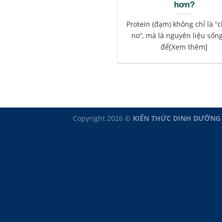
hơn?
Protein (đạm) không chỉ là “
no”, mà là nguyên liệu sốn
để[Xem thêm]
Copyright 2026 ©
KIẾN THỨC DINH DƯỠNG - 