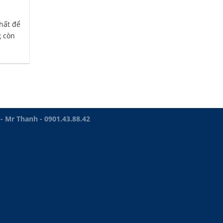
chất để
g còn
Mr Thanh - 0901.43.88.42