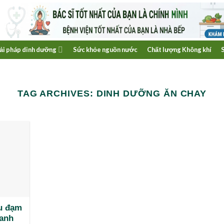
ải pháp dinh dưỡng
Sức khỏe nguồn nước
Chất lượng Không khí
TAG ARCHIVES:
DINH DƯỠNG ĂN CHAY
ếu đạm
hanh