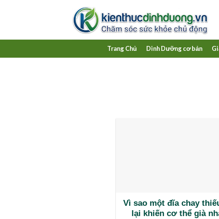
Skip
to
content
Trang Chủ
Dinh Dưỡng cơ bản
Gi
Vì sao một đĩa chay thi
lại khiến cơ thể già n