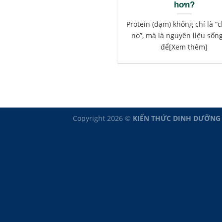
hơn?
Protein (đạm) không chỉ là “
no”, mà là nguyên liệu sốn
để[Xem thêm]
Copyright 2026 ©
KIẾN THỨC DINH DƯỠNG - 