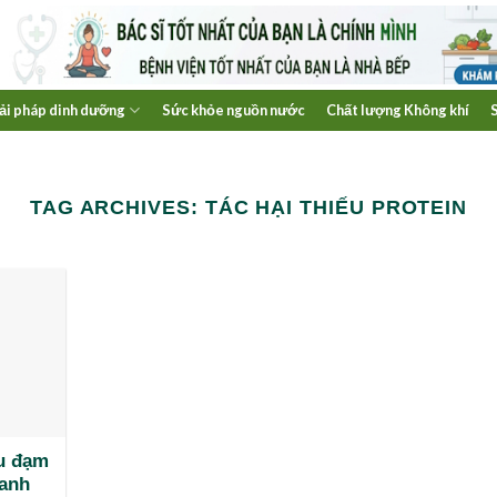
ải pháp dinh dưỡng
Sức khỏe nguồn nước
Chất lượng Không khí
TAG ARCHIVES:
TÁC HẠI THIẾU PROTEIN
ếu đạm
hanh