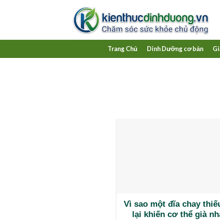
Skip
to
content
Trang Chủ
Dinh Dưỡng cơ bản
Gi
Vì sao một đĩa chay thi
lại khiến cơ thể già n