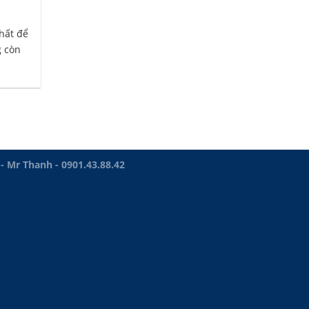
chất để
g còn
Mr Thanh - 0901.43.88.42